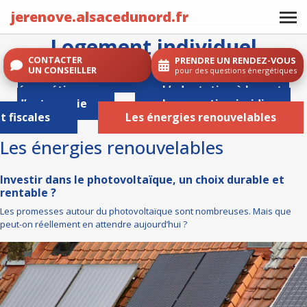
jerenove.alsacedunord.fr
Logement individuel
CONTACTER
PRENDRE UN RENDEZ-VOUS
UN CONSEILLER
pour des questions énergétiques
La rénovation
énergétique
L’adaptation à la perte
d’autonomie
Les question juridiques
t fiscales
Les énergies renouvelables
Les énergies renouvelables
Investir dans le photovoltaïque, un choix durable et
rentable ?
Les promesses autour du photovoltaïque sont nombreuses. Mais que
peut-on réellement en attendre aujourd’hui ?