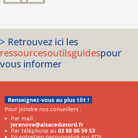
> Retrouvez ici les
ressources
outils
guides
pour
vous informer
Renseignez-vous au plus tôt !
Pour joindre nos conseillers :
Par mail :
jerenove@alsacedunord.fr
Par téléphone au
03 88 06 59 53
En entretien personnalisé sur RDV